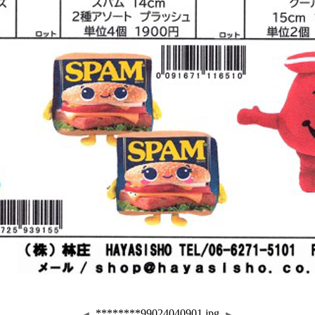
********99024040901.jpg