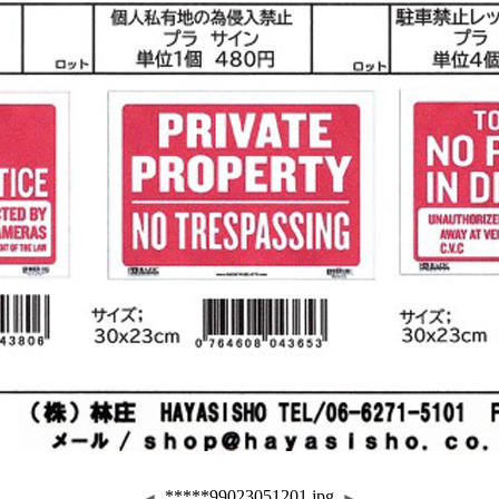
*****99023051201.jpg