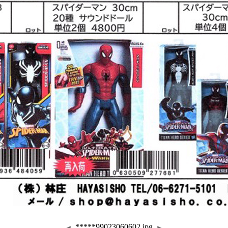
*****99023060602.jpg