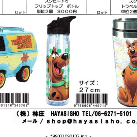
*99021090102.jpg