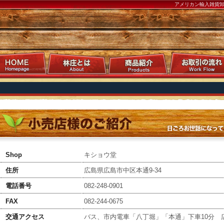
アメリカン輸入雑貨
Shop
キショウ堂
住所
広島県広島市中区本通9-34
電話番号
082-248-0901
FAX
082-244-0675
交通アクセス
バス、市内電車「八丁堀」「本通」下車10分 