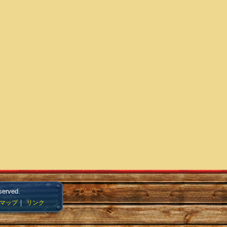
served.
｜
マップ
リンク