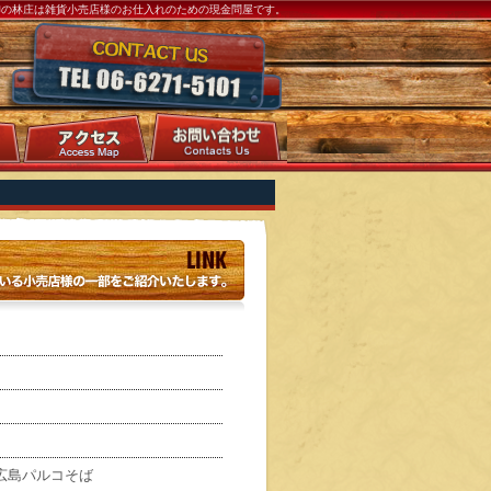
卸の林庄は
雑貨
小売店様のお仕入れのための現金
問屋
です。
広島パルコそば