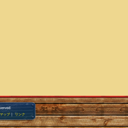
served.
｜
マップ
リンク