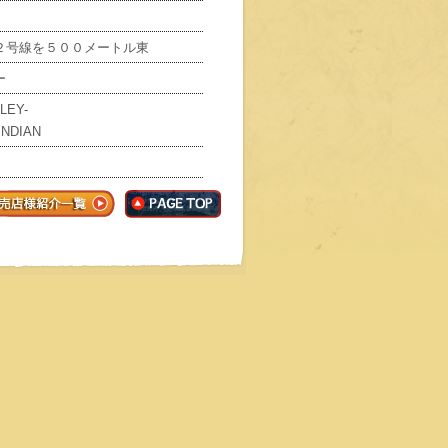
２号線を５００メートル東
ー
LEY-
INDIAN